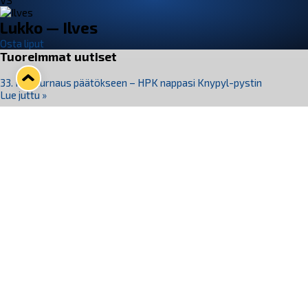
VS
Lukko — Ilves
Osta liput
Tuoreimmat uutiset
33. Pitsiturnaus päätökseen – HPK nappasi Knypyl-pystin
Lue juttu »
Otteluliput juhlakaudelle 26–27 nyt myynnissä!
Lue juttu »
Kiekko-Espoo voittaa historian ensimmäisen naisten
Pitsiturnauksen
Lue juttu »
Pitsiturnauksen päiväliput on loppuunmyyty – Pitsitunnelmaan
pääset myös Marina Vistan terassilla
Lue juttu »
Lukko ja pirkanmaalainen vaatevalmistaja Nousu yhteistyöhön
Lue juttu »
Seuraa Lukkoa somessa