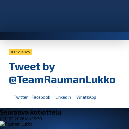
03.12.2025
Tweet by
@TeamRaumanLukko
Twitter
Facebook
LinkedIn
WhatsApp
Seuraava kotiottelu
ti 01.09.2026 klo 18:30