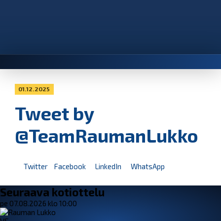
01.12.2025
Tweet by
@TeamRaumanLukko
Twitter
Facebook
LinkedIn
WhatsApp
Seuraava kotiottelu
pe 07.08.2026 klo 10:00