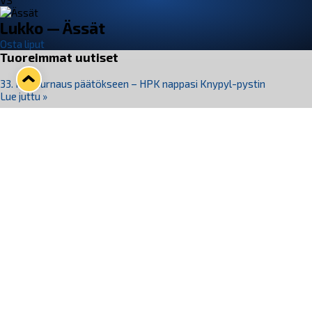
VS
Lukko — Ässät
Osta liput
Tuoreimmat uutiset
33. Pitsiturnaus päätökseen – HPK nappasi Knypyl-pystin
Lue juttu »
Otteluliput juhlakaudelle 26–27 nyt myynnissä!
Lue juttu »
Kiekko-Espoo voittaa historian ensimmäisen naisten
Pitsiturnauksen
Lue juttu »
Pitsiturnauksen päiväliput on loppuunmyyty – Pitsitunnelmaan
pääset myös Marina Vistan terassilla
Lue juttu »
Lukko ja pirkanmaalainen vaatevalmistaja Nousu yhteistyöhön
Lue juttu »
Seuraa Lukkoa somessa