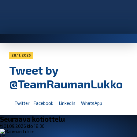
28.11.2025
Tweet by
@TeamRaumanLukko
Twitter
Facebook
LinkedIn
WhatsApp
Seuraava kotiottelu
ti 01.09.2026 klo 18:30