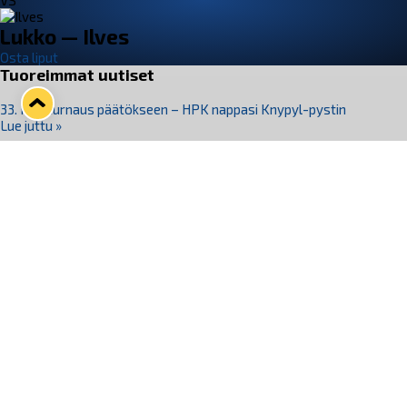
VS
Lukko — Ilves
Osta liput
Tuoreimmat uutiset
33. Pitsiturnaus päätökseen – HPK nappasi Knypyl-pystin
Lue juttu »
Otteluliput juhlakaudelle 26–27 nyt myynnissä!
Lue juttu »
Kiekko-Espoo voittaa historian ensimmäisen naisten
Pitsiturnauksen
Lue juttu »
Pitsiturnauksen päiväliput on loppuunmyyty – Pitsitunnelmaan
pääset myös Marina Vistan terassilla
Lue juttu »
Lukko ja pirkanmaalainen vaatevalmistaja Nousu yhteistyöhön
Lue juttu »
Seuraa Lukkoa somessa