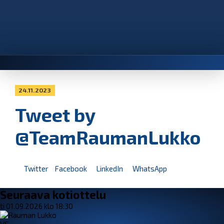
24.11.2023
Tweet by
@TeamRaumanLukko
Twitter
Facebook
LinkedIn
WhatsApp
Seuraava kotiottelu
ti 01.09.2026 klo 18:30