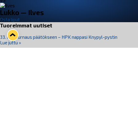
VS
Lukko — Ilves
Osta liput
Tuoreimmat uutiset
33. Pitsiturnaus päätökseen – HPK nappasi Knypyl-pystin
Lue juttu »
Otteluliput juhlakaudelle 26–27 nyt myynnissä!
Lue juttu »
Kiekko-Espoo voittaa historian ensimmäisen naisten
Pitsiturnauksen
Lue juttu »
Pitsiturnauksen päiväliput on loppuunmyyty – Pitsitunnelmaan
pääset myös Marina Vistan terassilla
Lue juttu »
Lukko ja pirkanmaalainen vaatevalmistaja Nousu yhteistyöhön
Lue juttu »
Seuraa Lukkoa somessa