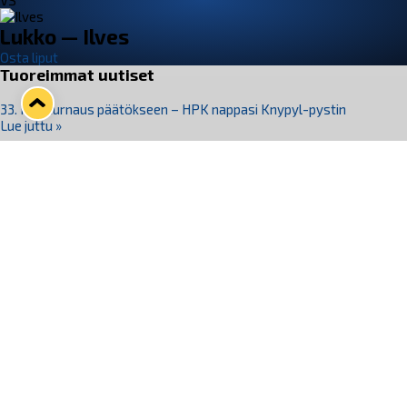
VS
Lukko — Ilves
Osta liput
Tuoreimmat uutiset
33. Pitsiturnaus päätökseen – HPK nappasi Knypyl-pystin
Lue juttu »
Otteluliput juhlakaudelle 26–27 nyt myynnissä!
Lue juttu »
Kiekko-Espoo voittaa historian ensimmäisen naisten
Pitsiturnauksen
Lue juttu »
Pitsiturnauksen päiväliput on loppuunmyyty – Pitsitunnelmaan
pääset myös Marina Vistan terassilla
Lue juttu »
Lukko ja pirkanmaalainen vaatevalmistaja Nousu yhteistyöhön
Lue juttu »
Seuraa Lukkoa somessa