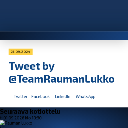
21.09.2024
Tweet by
@TeamRaumanLukko
Twitter
Facebook
LinkedIn
WhatsApp
Seuraava kotiottelu
ti 01.09.2026 klo 18:30