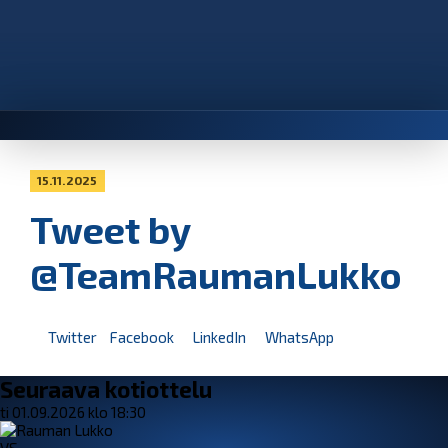
15.11.2025
Tweet by
@TeamRaumanLukko
Twitter
Facebook
LinkedIn
WhatsApp
Seuraava kotiottelu
ti 01.09.2026 klo 18:30