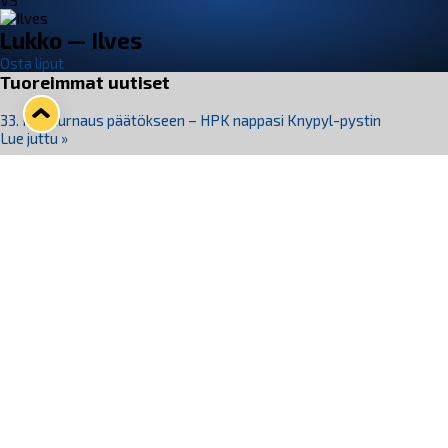
VS
Lukko — Ilves
Osta liput
Tuoreimmat uutiset
33. Pitsiturnaus päätökseen – HPK nappasi Knypyl-pystin
Lue juttu »
Otteluliput juhlakaudelle 26–27 nyt myynnissä!
Lue juttu »
Kiekko-Espoo voittaa historian ensimmäisen naisten
Pitsiturnauksen
Lue juttu »
Pitsiturnauksen päiväliput on loppuunmyyty – Pitsitunnelmaan
pääset myös Marina Vistan terassilla
Lue juttu »
Lukko ja pirkanmaalainen vaatevalmistaja Nousu yhteistyöhön
Lue juttu »
Seuraa Lukkoa somessa