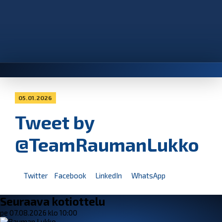
05.01.2026
Tweet by
@TeamRaumanLukko
Twitter
Facebook
LinkedIn
WhatsApp
Seuraava kotiottelu
pe 07.08.2026 klo 10:00