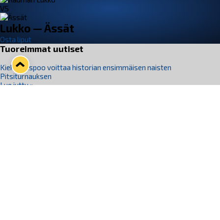
VS
Lukko — Ässät
Osta liput
Tuoreimmat uutiset
Kiekko-Espoo voittaa historian ensimmäisen naisten
Pitsiturnauksen
Lue juttu »
Pitsiturnauksen päiväliput on loppuunmyyty – Pitsitunnelmaan
pääset myös Marina Vistan terassilla
Lue juttu »
Lukko ja pirkanmaalainen vaatevalmistaja Nousu yhteistyöhön
Lue juttu »
Aapo Vanninen Nuorten Leijonien mukana
Lue juttu »
Rauman Lukko Oy on ostanut Marina Vista Oy:n liiketoiminnan
Raumalta
Lue juttu »