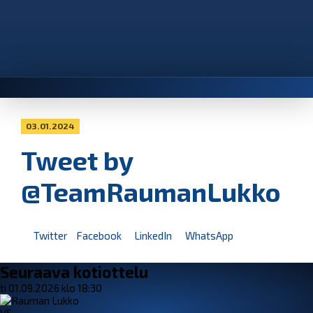
03.01.2024
Tweet by
@TeamRaumanLukko
Twitter
Facebook
LinkedIn
WhatsApp
Seuraava kotiottelu
ti 01.09.2026 klo 18:30