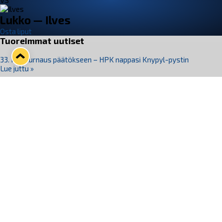
VS
Lukko — Ilves
Osta liput
Tuoreimmat uutiset
33. Pitsiturnaus päätökseen – HPK nappasi Knypyl-pystin
Lue juttu »
Otteluliput juhlakaudelle 26–27 nyt myynnissä!
Lue juttu »
Kiekko-Espoo voittaa historian ensimmäisen naisten
Pitsiturnauksen
Lue juttu »
Pitsiturnauksen päiväliput on loppuunmyyty – Pitsitunnelmaan
pääset myös Marina Vistan terassilla
Lue juttu »
Lukko ja pirkanmaalainen vaatevalmistaja Nousu yhteistyöhön
Lue juttu »
Seuraa Lukkoa somessa