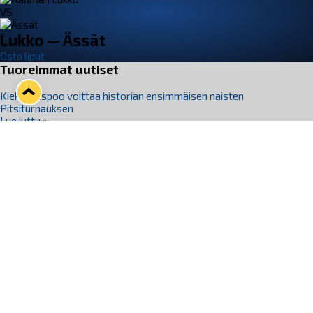
VS
Lukko — Ässät
Osta liput
Tuoreimmat uutiset
Kiekko-Espoo voittaa historian ensimmäisen naisten
Pitsiturnauksen
Lue juttu »
Pitsiturnauksen päiväliput on loppuunmyyty – Pitsitunnelmaan
pääset myös Marina Vistan terassilla
Lue juttu »
Lukko ja pirkanmaalainen vaatevalmistaja Nousu yhteistyöhön
Lue juttu »
Aapo Vanninen Nuorten Leijonien mukana
Lue juttu »
Rauman Lukko Oy on ostanut Marina Vista Oy:n liiketoiminnan
Raumalta
Lue juttu »