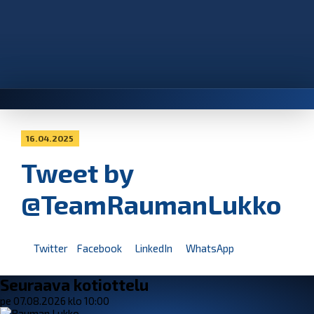
16.04.2025
Tweet by
@TeamRaumanLukko
Twitter
Facebook
LinkedIn
WhatsApp
Seuraava kotiottelu
pe 07.08.2026 klo 10:00