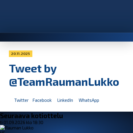
20.11.2025
Tweet by
@TeamRaumanLukko
Twitter
Facebook
LinkedIn
WhatsApp
Seuraava kotiottelu
ti 01.09.2026 klo 18:30