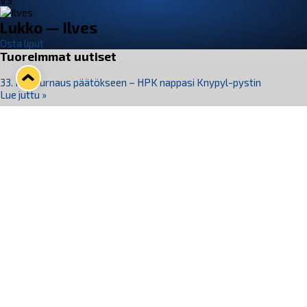
VS
Lukko — Ilves
Osta liput
Tuoreimmat uutiset
33. Pitsiturnaus päätökseen – HPK nappasi Knypyl-pystin
Lue juttu »
Otteluliput juhlakaudelle 26–27 nyt myynnissä!
Lue juttu »
Kiekko-Espoo voittaa historian ensimmäisen naisten
Pitsiturnauksen
Lue juttu »
Pitsiturnauksen päiväliput on loppuunmyyty – Pitsitunnelmaan
pääset myös Marina Vistan terassilla
Lue juttu »
Lukko ja pirkanmaalainen vaatevalmistaja Nousu yhteistyöhön
Lue juttu »
Seuraa Lukkoa somessa