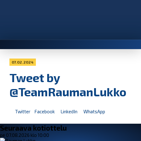
07.02.2024
Tweet by
@TeamRaumanLukko
Twitter
Facebook
LinkedIn
WhatsApp
Seuraava kotiottelu
pe 07.08.2026 klo 10:00