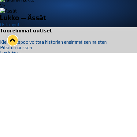
VS
Lukko — Ässät
Osta liput
Tuoreimmat uutiset
Kiekko-Espoo voittaa historian ensimmäisen naisten
Pitsiturnauksen
Lue juttu »
Pitsiturnauksen päiväliput on loppuunmyyty – Pitsitunnelmaan
pääset myös Marina Vistan terassilla
Lue juttu »
Lukko ja pirkanmaalainen vaatevalmistaja Nousu yhteistyöhön
Lue juttu »
Aapo Vanninen Nuorten Leijonien mukana
Lue juttu »
Rauman Lukko Oy on ostanut Marina Vista Oy:n liiketoiminnan
Raumalta
Lue juttu »