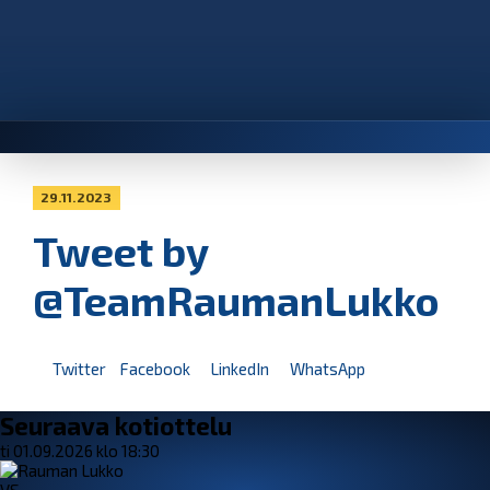
29.11.2023
Tweet by
@TeamRaumanLukko
Twitter
Facebook
LinkedIn
WhatsApp
Seuraava kotiottelu
ti 01.09.2026 klo 18:30