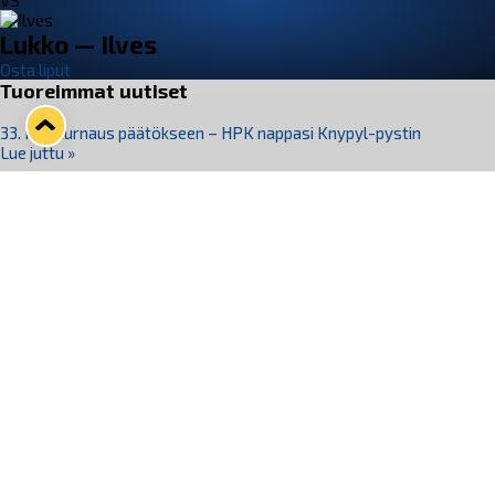
VS
Lukko — Ilves
Osta liput
Tuoreimmat uutiset
33. Pitsiturnaus päätökseen – HPK nappasi Knypyl-pystin
Lue juttu »
Otteluliput juhlakaudelle 26–27 nyt myynnissä!
Lue juttu »
Kiekko-Espoo voittaa historian ensimmäisen naisten
Pitsiturnauksen
Lue juttu »
Pitsiturnauksen päiväliput on loppuunmyyty – Pitsitunnelmaan
pääset myös Marina Vistan terassilla
Lue juttu »
Lukko ja pirkanmaalainen vaatevalmistaja Nousu yhteistyöhön
Lue juttu »
Seuraa Lukkoa somessa