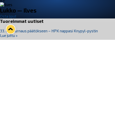
VS
Lukko — Ilves
Osta liput
Tuoreimmat uutiset
33. Pitsiturnaus päätökseen – HPK nappasi Knypyl-pystin
Lue juttu »
Otteluliput juhlakaudelle 26–27 nyt myynnissä!
Lue juttu »
Kiekko-Espoo voittaa historian ensimmäisen naisten
Pitsiturnauksen
Lue juttu »
Pitsiturnauksen päiväliput on loppuunmyyty – Pitsitunnelmaan
pääset myös Marina Vistan terassilla
Lue juttu »
Lukko ja pirkanmaalainen vaatevalmistaja Nousu yhteistyöhön
Lue juttu »
Seuraa Lukkoa somessa