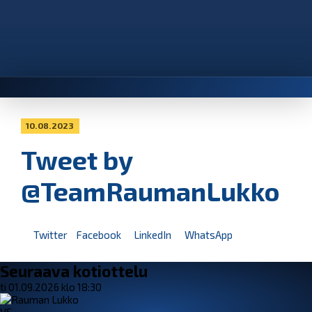
10.08.2023
Tweet by
@TeamRaumanLukko
Twitter
Facebook
LinkedIn
WhatsApp
Seuraava kotiottelu
ti 01.09.2026 klo 18:30