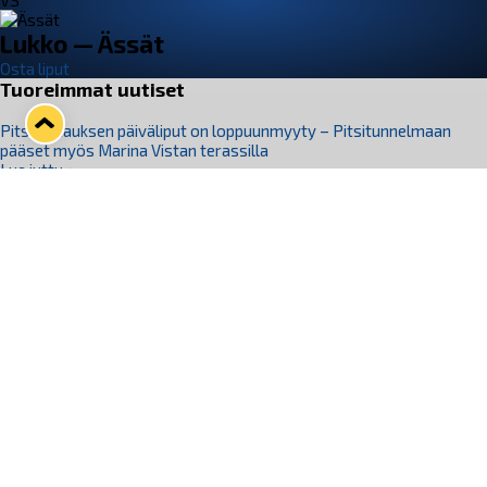
VS
Lukko — Ässät
Osta liput
Tuoreimmat uutiset
Pitsiturnauksen päiväliput on loppuunmyyty – Pitsitunnelmaan
pääset myös Marina Vistan terassilla
Lue juttu »
Lukko ja pirkanmaalainen vaatevalmistaja Nousu yhteistyöhön
Lue juttu »
Aapo Vanninen Nuorten Leijonien mukana
Lue juttu »
Rauman Lukko Oy on ostanut Marina Vista Oy:n liiketoiminnan
Raumalta
Lue juttu »
Varausviikonloppu oli kiireinen Jakub Florisille
Lue juttu »
Seuraa Lukkoa somessa