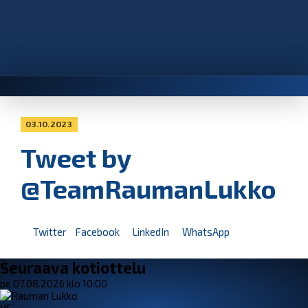
03.10.2023
Tweet by
@TeamRaumanLukko
Twitter
Facebook
LinkedIn
WhatsApp
Seuraava kotiottelu
pe 07.08.2026 klo 10:00