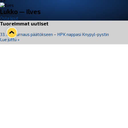
VS
Lukko — Ilves
Osta liput
Tuoreimmat uutiset
33. Pitsiturnaus päätökseen – HPK nappasi Knypyl-pystin
Lue juttu »
Otteluliput juhlakaudelle 26–27 nyt myynnissä!
Lue juttu »
Kiekko-Espoo voittaa historian ensimmäisen naisten
Pitsiturnauksen
Lue juttu »
Pitsiturnauksen päiväliput on loppuunmyyty – Pitsitunnelmaan
pääset myös Marina Vistan terassilla
Lue juttu »
Lukko ja pirkanmaalainen vaatevalmistaja Nousu yhteistyöhön
Lue juttu »
Seuraa Lukkoa somessa