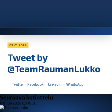
09.01.2024
Tweet by
@TeamRaumanLukko
Twitter
Facebook
LinkedIn
WhatsApp
Seuraava kotiottelu
ti 01.09.2026 klo 18:30