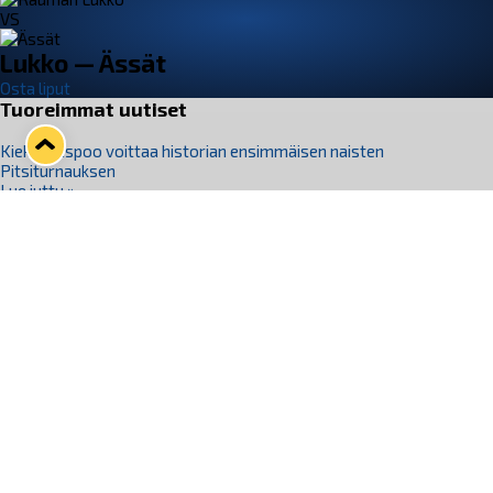
VS
Lukko — Ässät
Osta liput
Tuoreimmat uutiset
Kiekko-Espoo voittaa historian ensimmäisen naisten
Pitsiturnauksen
Lue juttu »
Pitsiturnauksen päiväliput on loppuunmyyty – Pitsitunnelmaan
pääset myös Marina Vistan terassilla
Lue juttu »
Lukko ja pirkanmaalainen vaatevalmistaja Nousu yhteistyöhön
Lue juttu »
Aapo Vanninen Nuorten Leijonien mukana
Lue juttu »
Rauman Lukko Oy on ostanut Marina Vista Oy:n liiketoiminnan
Raumalta
Lue juttu »