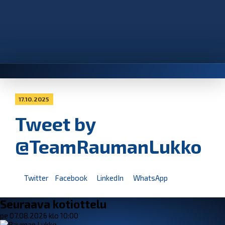
17.10.2025
Tweet by
@TeamRaumanLukko
Twitter
Facebook
LinkedIn
WhatsApp
Seuraava kotiottelu
pe 07.08.2026 klo 10:00