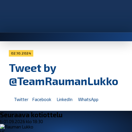
02.10.2024
Tweet by
@TeamRaumanLukko
Twitter
Facebook
LinkedIn
WhatsApp
Seuraava kotiottelu
ti 01.09.2026 klo 18:30