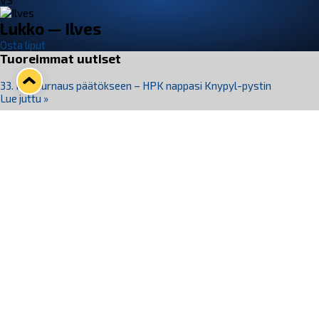
VS
Lukko — Ilves
Osta liput
Tuoreimmat uutiset
33. Pitsiturnaus päätökseen – HPK nappasi Knypyl-pystin
Lue juttu »
Otteluliput juhlakaudelle 26–27 nyt myynnissä!
Lue juttu »
Kiekko-Espoo voittaa historian ensimmäisen naisten
Pitsiturnauksen
Lue juttu »
Pitsiturnauksen päiväliput on loppuunmyyty – Pitsitunnelmaan
pääset myös Marina Vistan terassilla
Lue juttu »
Lukko ja pirkanmaalainen vaatevalmistaja Nousu yhteistyöhön
Lue juttu »
Seuraa Lukkoa somessa