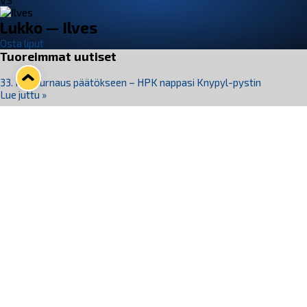
VS
Lukko — Ilves
Osta liput
Tuoreimmat uutiset
33. Pitsiturnaus päätökseen – HPK nappasi Knypyl-pystin
Lue juttu »
Otteluliput juhlakaudelle 26–27 nyt myynnissä!
Lue juttu »
Kiekko-Espoo voittaa historian ensimmäisen naisten
Pitsiturnauksen
Lue juttu »
Pitsiturnauksen päiväliput on loppuunmyyty – Pitsitunnelmaan
pääset myös Marina Vistan terassilla
Lue juttu »
Lukko ja pirkanmaalainen vaatevalmistaja Nousu yhteistyöhön
Lue juttu »
Seuraa Lukkoa somessa