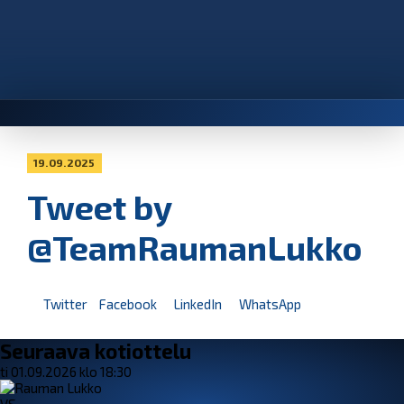
19.09.2025
Tweet by
@TeamRaumanLukko
Twitter
Facebook
LinkedIn
WhatsApp
Seuraava kotiottelu
ti 01.09.2026 klo 18:30