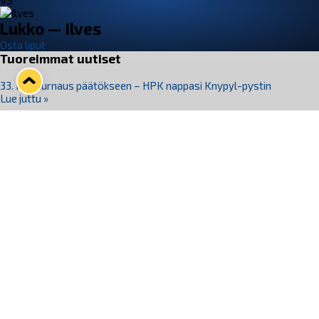
VS
Lukko — Ilves
Osta liput
Tuoreimmat uutiset
33. Pitsiturnaus päätökseen – HPK nappasi Knypyl-pystin
Lue juttu »
Otteluliput juhlakaudelle 26–27 nyt myynnissä!
Lue juttu »
Kiekko-Espoo voittaa historian ensimmäisen naisten
Pitsiturnauksen
Lue juttu »
Pitsiturnauksen päiväliput on loppuunmyyty – Pitsitunnelmaan
pääset myös Marina Vistan terassilla
Lue juttu »
Lukko ja pirkanmaalainen vaatevalmistaja Nousu yhteistyöhön
Lue juttu »
Seuraa Lukkoa somessa