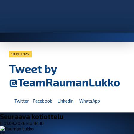
18.11.2025
Tweet by
@TeamRaumanLukko
Twitter
Facebook
LinkedIn
WhatsApp
Seuraava kotiottelu
ti 01.09.2026 klo 18:30