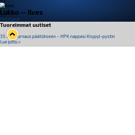
VS
Lukko — Ilves
Osta liput
Tuoreimmat uutiset
33. Pitsiturnaus päätökseen – HPK nappasi Knypyl-pystin
Lue juttu »
Otteluliput juhlakaudelle 26–27 nyt myynnissä!
Lue juttu »
Kiekko-Espoo voittaa historian ensimmäisen naisten
Pitsiturnauksen
Lue juttu »
Pitsiturnauksen päiväliput on loppuunmyyty – Pitsitunnelmaan
pääset myös Marina Vistan terassilla
Lue juttu »
Lukko ja pirkanmaalainen vaatevalmistaja Nousu yhteistyöhön
Lue juttu »
Seuraa Lukkoa somessa