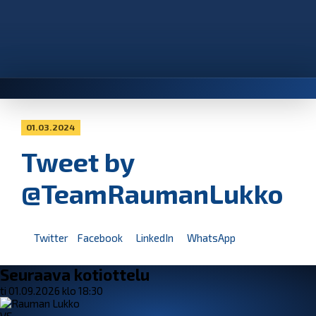
01.03.2024
Tweet by
@TeamRaumanLukko
Twitter
Facebook
LinkedIn
WhatsApp
Seuraava kotiottelu
ti 01.09.2026 klo 18:30