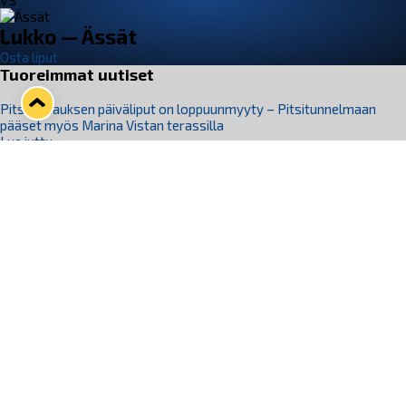
VS
Lukko — Ässät
Osta liput
Tuoreimmat uutiset
Pitsiturnauksen päiväliput on loppuunmyyty – Pitsitunnelmaan
pääset myös Marina Vistan terassilla
Lue juttu »
Lukko ja pirkanmaalainen vaatevalmistaja Nousu yhteistyöhön
Lue juttu »
Aapo Vanninen Nuorten Leijonien mukana
Lue juttu »
Rauman Lukko Oy on ostanut Marina Vista Oy:n liiketoiminnan
Raumalta
Lue juttu »
Varausviikonloppu oli kiireinen Jakub Florisille
Lue juttu »
Seuraa Lukkoa somessa