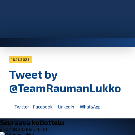
18.11.2025
Tweet by
@TeamRaumanLukko
Twitter
Facebook
LinkedIn
WhatsApp
Seuraava kotiottelu
pe 07.08.2026 klo 10:00