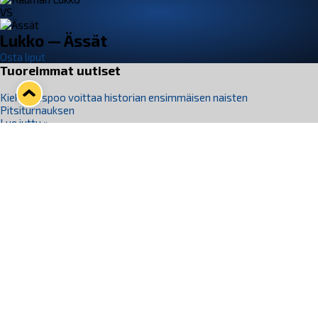
VS
Lukko — Ässät
Osta liput
Tuoreimmat uutiset
Kiekko-Espoo voittaa historian ensimmäisen naisten
Pitsiturnauksen
Lue juttu »
Pitsiturnauksen päiväliput on loppuunmyyty – Pitsitunnelmaan
pääset myös Marina Vistan terassilla
Lue juttu »
Lukko ja pirkanmaalainen vaatevalmistaja Nousu yhteistyöhön
Lue juttu »
Aapo Vanninen Nuorten Leijonien mukana
Lue juttu »
Rauman Lukko Oy on ostanut Marina Vista Oy:n liiketoiminnan
Raumalta
Lue juttu »