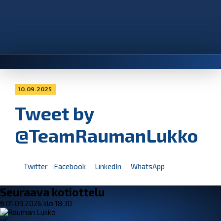
10.09.2025
Tweet by
@TeamRaumanLukko
Twitter
Facebook
LinkedIn
WhatsApp
Seuraava kotiottelu
ti 01.09.2026 klo 18:30