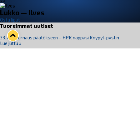
VS
Lukko — Ilves
Osta liput
Tuoreimmat uutiset
33. Pitsiturnaus päätökseen – HPK nappasi Knypyl-pystin
Lue juttu »
Otteluliput juhlakaudelle 26–27 nyt myynnissä!
Lue juttu »
Kiekko-Espoo voittaa historian ensimmäisen naisten
Pitsiturnauksen
Lue juttu »
Pitsiturnauksen päiväliput on loppuunmyyty – Pitsitunnelmaan
pääset myös Marina Vistan terassilla
Lue juttu »
Lukko ja pirkanmaalainen vaatevalmistaja Nousu yhteistyöhön
Lue juttu »
Seuraa Lukkoa somessa