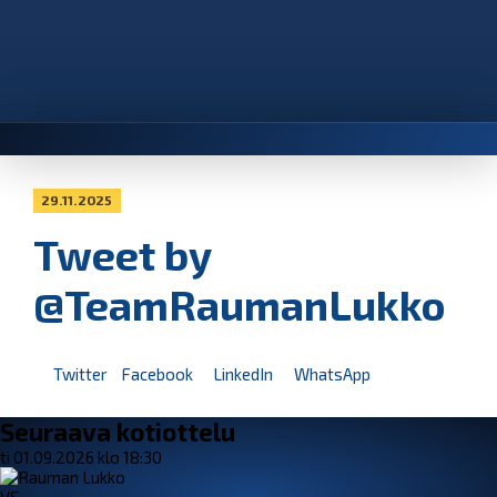
29.11.2025
Tweet by
@TeamRaumanLukko
Twitter
Facebook
LinkedIn
WhatsApp
Seuraava kotiottelu
ti 01.09.2026 klo 18:30