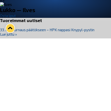
VS
Lukko — Ilves
Osta liput
Tuoreimmat uutiset
33. Pitsiturnaus päätökseen – HPK nappasi Knypyl-pystin
Lue juttu »
Otteluliput juhlakaudelle 26–27 nyt myynnissä!
Lue juttu »
Kiekko-Espoo voittaa historian ensimmäisen naisten
Pitsiturnauksen
Lue juttu »
Pitsiturnauksen päiväliput on loppuunmyyty – Pitsitunnelmaan
pääset myös Marina Vistan terassilla
Lue juttu »
Lukko ja pirkanmaalainen vaatevalmistaja Nousu yhteistyöhön
Lue juttu »
Seuraa Lukkoa somessa