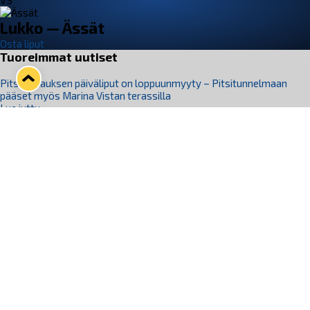
VS
Lukko — Ässät
Osta liput
Tuoreimmat uutiset
Pitsiturnauksen päiväliput on loppuunmyyty – Pitsitunnelmaan
pääset myös Marina Vistan terassilla
Lue juttu »
Lukko ja pirkanmaalainen vaatevalmistaja Nousu yhteistyöhön
Lue juttu »
Aapo Vanninen Nuorten Leijonien mukana
Lue juttu »
Rauman Lukko Oy on ostanut Marina Vista Oy:n liiketoiminnan
Raumalta
Lue juttu »
Varausviikonloppu oli kiireinen Jakub Florisille
Lue juttu »
Seuraa Lukkoa somessa