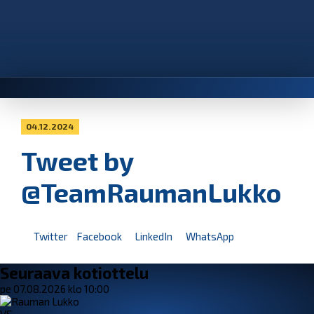
04.12.2024
Tweet by
@TeamRaumanLukko
Twitter
Facebook
LinkedIn
WhatsApp
Seuraava kotiottelu
pe 07.08.2026 klo 10:00