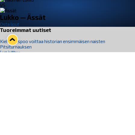
VS
Lukko — Ässät
Osta liput
Tuoreimmat uutiset
Kiekko-Espoo voittaa historian ensimmäisen naisten
Pitsiturnauksen
Lue juttu »
Pitsiturnauksen päiväliput on loppuunmyyty – Pitsitunnelmaan
pääset myös Marina Vistan terassilla
Lue juttu »
Lukko ja pirkanmaalainen vaatevalmistaja Nousu yhteistyöhön
Lue juttu »
Aapo Vanninen Nuorten Leijonien mukana
Lue juttu »
Rauman Lukko Oy on ostanut Marina Vista Oy:n liiketoiminnan
Raumalta
Lue juttu »