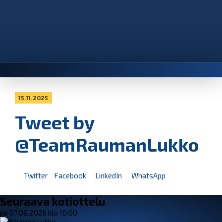
15.11.2025
Tweet by
@TeamRaumanLukko
Twitter
Facebook
LinkedIn
WhatsApp
Seuraava kotiottelu
pe 07.08.2026 klo 10:00