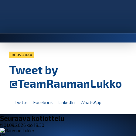
14.05.2024
Tweet by
@TeamRaumanLukko
Twitter
Facebook
LinkedIn
WhatsApp
Seuraava kotiottelu
ti 01.09.2026 klo 18:30