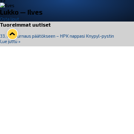
VS
Lukko — Ilves
Osta liput
Tuoreimmat uutiset
33. Pitsiturnaus päätökseen – HPK nappasi Knypyl-pystin
Lue juttu »
Otteluliput juhlakaudelle 26–27 nyt myynnissä!
Lue juttu »
Kiekko-Espoo voittaa historian ensimmäisen naisten
Pitsiturnauksen
Lue juttu »
Pitsiturnauksen päiväliput on loppuunmyyty – Pitsitunnelmaan
pääset myös Marina Vistan terassilla
Lue juttu »
Lukko ja pirkanmaalainen vaatevalmistaja Nousu yhteistyöhön
Lue juttu »
Seuraa Lukkoa somessa