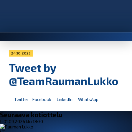
24.10.2025
Tweet by
@TeamRaumanLukko
Twitter
Facebook
LinkedIn
WhatsApp
Seuraava kotiottelu
ti 01.09.2026 klo 18:30