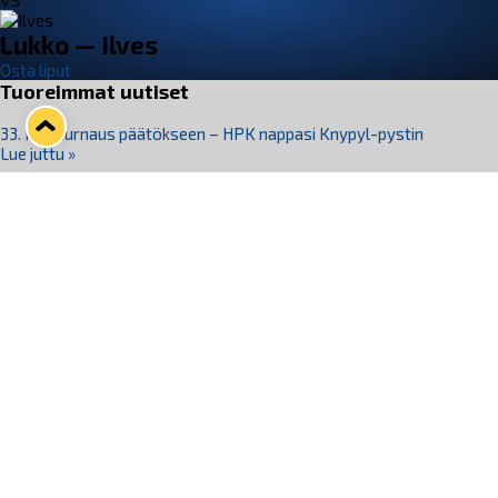
VS
Lukko — Ilves
Osta liput
Tuoreimmat uutiset
33. Pitsiturnaus päätökseen – HPK nappasi Knypyl-pystin
Lue juttu »
Otteluliput juhlakaudelle 26–27 nyt myynnissä!
Lue juttu »
Kiekko-Espoo voittaa historian ensimmäisen naisten
Pitsiturnauksen
Lue juttu »
Pitsiturnauksen päiväliput on loppuunmyyty – Pitsitunnelmaan
pääset myös Marina Vistan terassilla
Lue juttu »
Lukko ja pirkanmaalainen vaatevalmistaja Nousu yhteistyöhön
Lue juttu »
Seuraa Lukkoa somessa