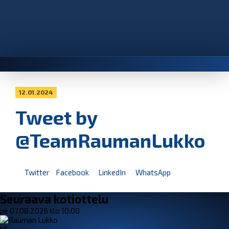
12.01.2024
Tweet by
@TeamRaumanLukko
Twitter
Facebook
LinkedIn
WhatsApp
Seuraava kotiottelu
pe 07.08.2026 klo 10:00