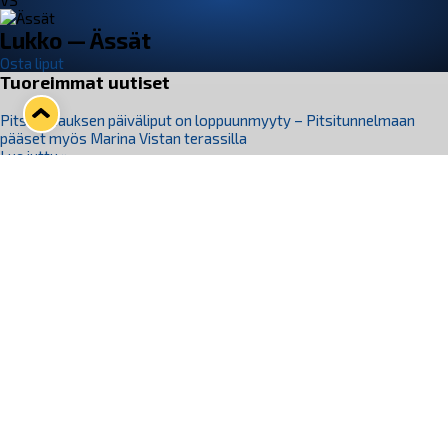
VS
Lukko — Ässät
Osta liput
Tuoreimmat uutiset
Pitsiturnauksen päiväliput on loppuunmyyty – Pitsitunnelmaan
pääset myös Marina Vistan terassilla
Lue juttu »
Lukko ja pirkanmaalainen vaatevalmistaja Nousu yhteistyöhön
Lue juttu »
Aapo Vanninen Nuorten Leijonien mukana
Lue juttu »
Rauman Lukko Oy on ostanut Marina Vista Oy:n liiketoiminnan
Raumalta
Lue juttu »
Varausviikonloppu oli kiireinen Jakub Florisille
Lue juttu »
Seuraa Lukkoa somessa