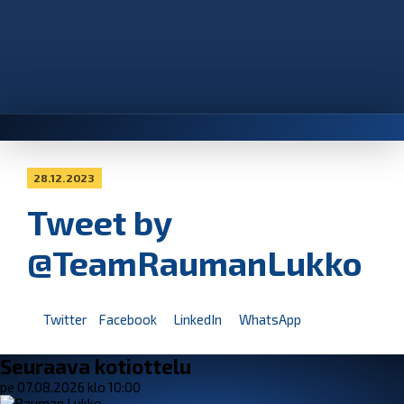
28.12.2023
Tweet by
@TeamRaumanLukko
Twitter
Facebook
LinkedIn
WhatsApp
Seuraava kotiottelu
pe 07.08.2026 klo 10:00