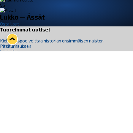
VS
Lukko — Ässät
Osta liput
Tuoreimmat uutiset
Kiekko-Espoo voittaa historian ensimmäisen naisten
Pitsiturnauksen
Lue juttu »
Pitsiturnauksen päiväliput on loppuunmyyty – Pitsitunnelmaan
pääset myös Marina Vistan terassilla
Lue juttu »
Lukko ja pirkanmaalainen vaatevalmistaja Nousu yhteistyöhön
Lue juttu »
Aapo Vanninen Nuorten Leijonien mukana
Lue juttu »
Rauman Lukko Oy on ostanut Marina Vista Oy:n liiketoiminnan
Raumalta
Lue juttu »