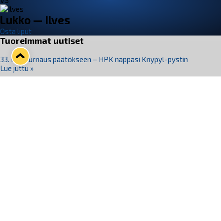
VS
Lukko — Ilves
Osta liput
Tuoreimmat uutiset
33. Pitsiturnaus päätökseen – HPK nappasi Knypyl-pystin
Lue juttu »
Otteluliput juhlakaudelle 26–27 nyt myynnissä!
Lue juttu »
Kiekko-Espoo voittaa historian ensimmäisen naisten
Pitsiturnauksen
Lue juttu »
Pitsiturnauksen päiväliput on loppuunmyyty – Pitsitunnelmaan
pääset myös Marina Vistan terassilla
Lue juttu »
Lukko ja pirkanmaalainen vaatevalmistaja Nousu yhteistyöhön
Lue juttu »
Seuraa Lukkoa somessa