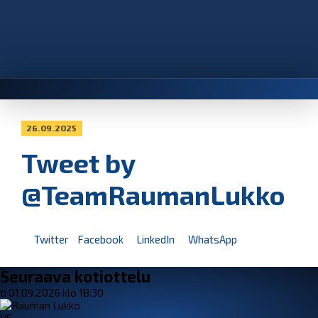
26.09.2025
Tweet by
@TeamRaumanLukko
Twitter
Facebook
LinkedIn
WhatsApp
Seuraava kotiottelu
ti 01.09.2026 klo 18:30