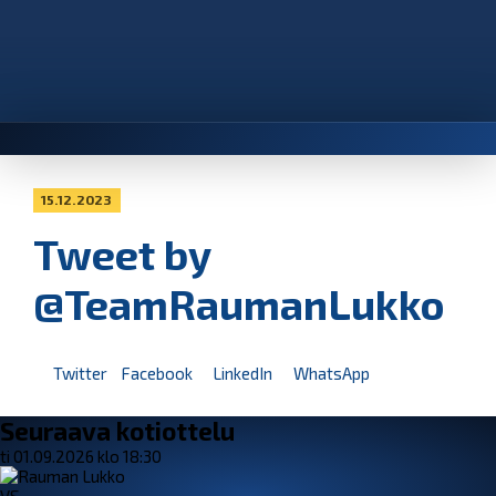
15.12.2023
Tweet by
@TeamRaumanLukko
Twitter
Facebook
LinkedIn
WhatsApp
Seuraava kotiottelu
ti 01.09.2026 klo 18:30