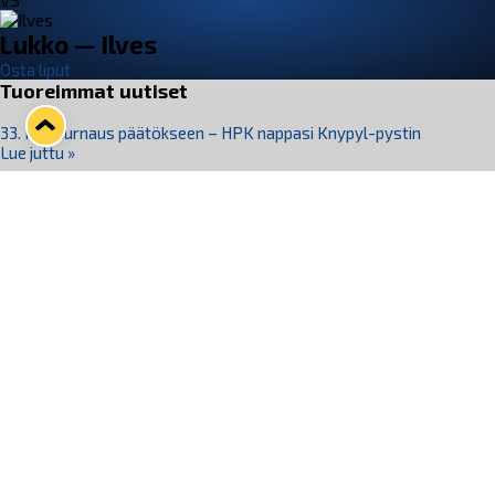
VS
Lukko — Ilves
Osta liput
Tuoreimmat uutiset
33. Pitsiturnaus päätökseen – HPK nappasi Knypyl-pystin
Lue juttu »
Otteluliput juhlakaudelle 26–27 nyt myynnissä!
Lue juttu »
Kiekko-Espoo voittaa historian ensimmäisen naisten
Pitsiturnauksen
Lue juttu »
Pitsiturnauksen päiväliput on loppuunmyyty – Pitsitunnelmaan
pääset myös Marina Vistan terassilla
Lue juttu »
Lukko ja pirkanmaalainen vaatevalmistaja Nousu yhteistyöhön
Lue juttu »
Seuraa Lukkoa somessa