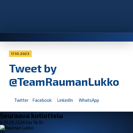
17.10.2023
Tweet by
@TeamRaumanLukko
Twitter
Facebook
LinkedIn
WhatsApp
Seuraava kotiottelu
ti 01.09.2026 klo 18:30