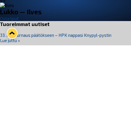
VS
Lukko — Ilves
Osta liput
Tuoreimmat uutiset
33. Pitsiturnaus päätökseen – HPK nappasi Knypyl-pystin
Lue juttu »
Otteluliput juhlakaudelle 26–27 nyt myynnissä!
Lue juttu »
Kiekko-Espoo voittaa historian ensimmäisen naisten
Pitsiturnauksen
Lue juttu »
Pitsiturnauksen päiväliput on loppuunmyyty – Pitsitunnelmaan
pääset myös Marina Vistan terassilla
Lue juttu »
Lukko ja pirkanmaalainen vaatevalmistaja Nousu yhteistyöhön
Lue juttu »
Seuraa Lukkoa somessa