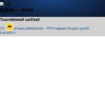
VS
Lukko — Ilves
Osta liput
Tuoreimmat uutiset
33. Pitsiturnaus päätökseen – HPK nappasi Knypyl-pystin
Lue juttu »
Otteluliput juhlakaudelle 26–27 nyt myynnissä!
Lue juttu »
Kiekko-Espoo voittaa historian ensimmäisen naisten
Pitsiturnauksen
Lue juttu »
Pitsiturnauksen päiväliput on loppuunmyyty – Pitsitunnelmaan
pääset myös Marina Vistan terassilla
Lue juttu »
Lukko ja pirkanmaalainen vaatevalmistaja Nousu yhteistyöhön
Lue juttu »
Seuraa Lukkoa somessa