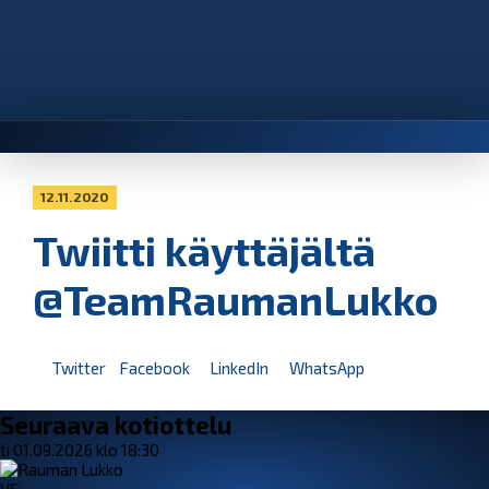
12.11.2020
Twiitti käyttäjältä
@TeamRaumanLukko
Twitter
Facebook
LinkedIn
WhatsApp
Seuraava kotiottelu
ti 01.09.2026 klo 18:30