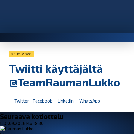
25.01.2020
Twiitti käyttäjältä
@TeamRaumanLukko
Twitter
Facebook
LinkedIn
WhatsApp
Seuraava kotiottelu
ti 01.09.2026 klo 18:30