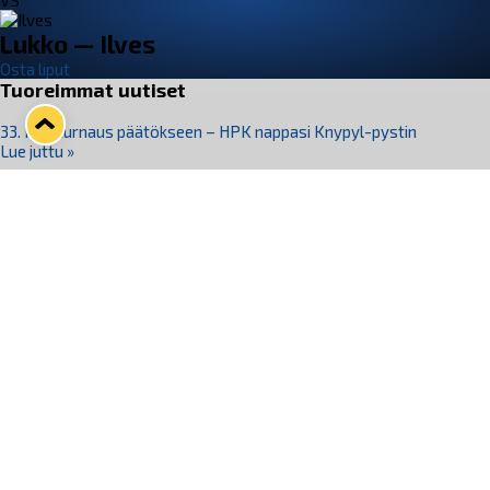
VS
Lukko — Ilves
Osta liput
Tuoreimmat uutiset
33. Pitsiturnaus päätökseen – HPK nappasi Knypyl-pystin
Lue juttu »
Otteluliput juhlakaudelle 26–27 nyt myynnissä!
Lue juttu »
Kiekko-Espoo voittaa historian ensimmäisen naisten
Pitsiturnauksen
Lue juttu »
Pitsiturnauksen päiväliput on loppuunmyyty – Pitsitunnelmaan
pääset myös Marina Vistan terassilla
Lue juttu »
Lukko ja pirkanmaalainen vaatevalmistaja Nousu yhteistyöhön
Lue juttu »
Seuraa Lukkoa somessa