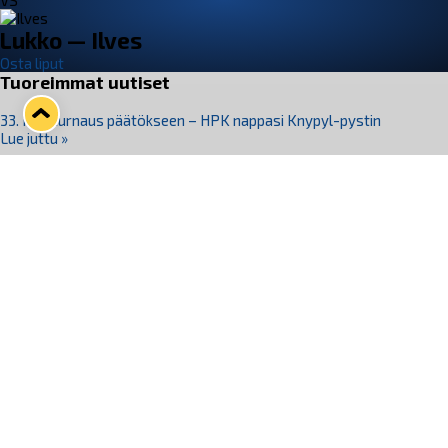
VS
Lukko — Ilves
Osta liput
Tuoreimmat uutiset
33. Pitsiturnaus päätökseen – HPK nappasi Knypyl-pystin
Lue juttu »
Otteluliput juhlakaudelle 26–27 nyt myynnissä!
Lue juttu »
Kiekko-Espoo voittaa historian ensimmäisen naisten
Pitsiturnauksen
Lue juttu »
Pitsiturnauksen päiväliput on loppuunmyyty – Pitsitunnelmaan
pääset myös Marina Vistan terassilla
Lue juttu »
Lukko ja pirkanmaalainen vaatevalmistaja Nousu yhteistyöhön
Lue juttu »
Seuraa Lukkoa somessa