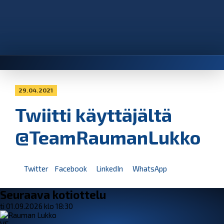
29.04.2021
Twiitti käyttäjältä
@TeamRaumanLukko
Twitter
Facebook
LinkedIn
WhatsApp
Seuraava kotiottelu
ti 01.09.2026 klo 18:30