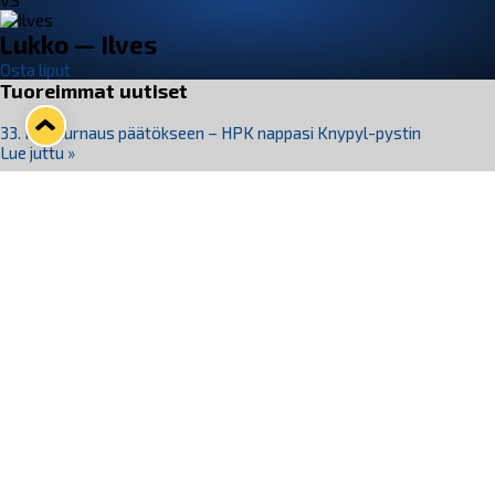
VS
Lukko — Ilves
Osta liput
Tuoreimmat uutiset
33. Pitsiturnaus päätökseen – HPK nappasi Knypyl-pystin
Lue juttu »
Otteluliput juhlakaudelle 26–27 nyt myynnissä!
Lue juttu »
Kiekko-Espoo voittaa historian ensimmäisen naisten
Pitsiturnauksen
Lue juttu »
Pitsiturnauksen päiväliput on loppuunmyyty – Pitsitunnelmaan
pääset myös Marina Vistan terassilla
Lue juttu »
Lukko ja pirkanmaalainen vaatevalmistaja Nousu yhteistyöhön
Lue juttu »
Seuraa Lukkoa somessa