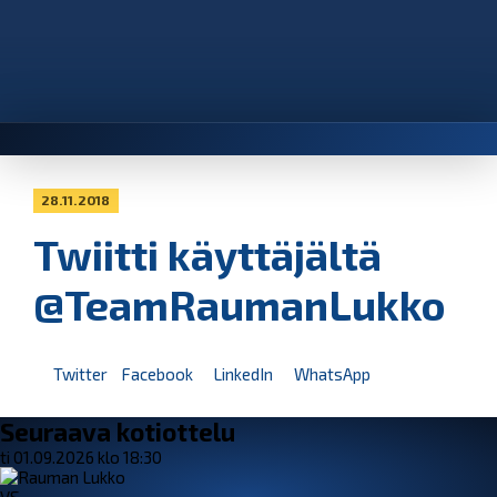
28.11.2018
Twiitti käyttäjältä
@TeamRaumanLukko
Twitter
Facebook
LinkedIn
WhatsApp
Seuraava kotiottelu
ti 01.09.2026 klo 18:30