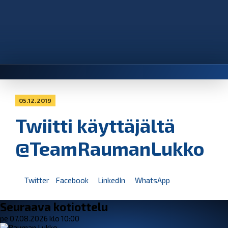
05.12.2019
Twiitti käyttäjältä
@TeamRaumanLukko
Twitter
Facebook
LinkedIn
WhatsApp
Seuraava kotiottelu
pe 07.08.2026 klo 10:00