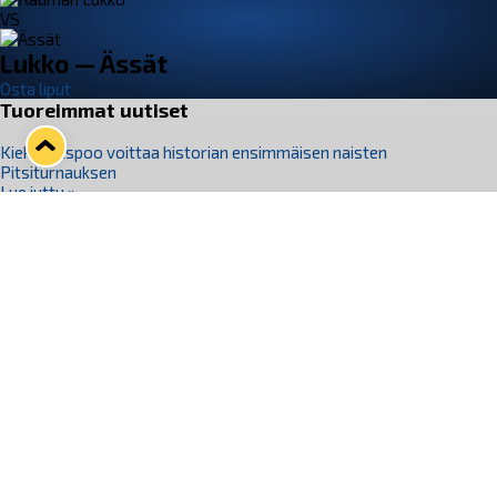
VS
Lukko — Ässät
Osta liput
Tuoreimmat uutiset
Kiekko-Espoo voittaa historian ensimmäisen naisten
Pitsiturnauksen
Lue juttu »
Pitsiturnauksen päiväliput on loppuunmyyty – Pitsitunnelmaan
pääset myös Marina Vistan terassilla
Lue juttu »
Lukko ja pirkanmaalainen vaatevalmistaja Nousu yhteistyöhön
Lue juttu »
Aapo Vanninen Nuorten Leijonien mukana
Lue juttu »
Rauman Lukko Oy on ostanut Marina Vista Oy:n liiketoiminnan
Raumalta
Lue juttu »