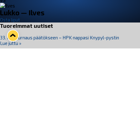
VS
Lukko — Ilves
Osta liput
Tuoreimmat uutiset
33. Pitsiturnaus päätökseen – HPK nappasi Knypyl-pystin
Lue juttu »
Otteluliput juhlakaudelle 26–27 nyt myynnissä!
Lue juttu »
Kiekko-Espoo voittaa historian ensimmäisen naisten
Pitsiturnauksen
Lue juttu »
Pitsiturnauksen päiväliput on loppuunmyyty – Pitsitunnelmaan
pääset myös Marina Vistan terassilla
Lue juttu »
Lukko ja pirkanmaalainen vaatevalmistaja Nousu yhteistyöhön
Lue juttu »
Seuraa Lukkoa somessa