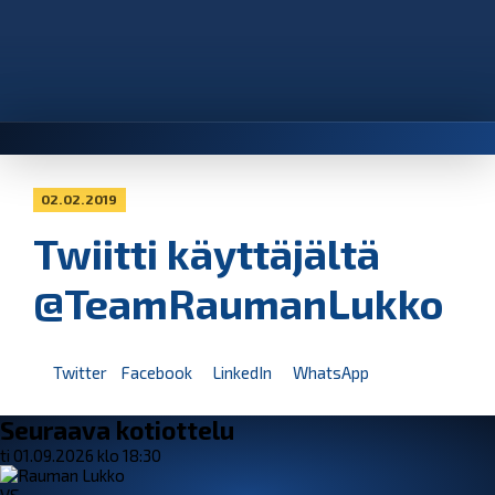
02.02.2019
Twiitti käyttäjältä
@TeamRaumanLukko
Twitter
Facebook
LinkedIn
WhatsApp
Seuraava kotiottelu
ti 01.09.2026 klo 18:30