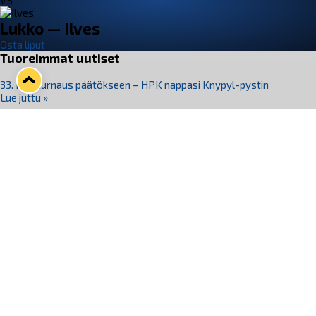
VS
Lukko — Ilves
Osta liput
Tuoreimmat uutiset
33. Pitsiturnaus päätökseen – HPK nappasi Knypyl-pystin
Lue juttu »
Otteluliput juhlakaudelle 26–27 nyt myynnissä!
Lue juttu »
Kiekko-Espoo voittaa historian ensimmäisen naisten
Pitsiturnauksen
Lue juttu »
Pitsiturnauksen päiväliput on loppuunmyyty – Pitsitunnelmaan
pääset myös Marina Vistan terassilla
Lue juttu »
Lukko ja pirkanmaalainen vaatevalmistaja Nousu yhteistyöhön
Lue juttu »
Seuraa Lukkoa somessa