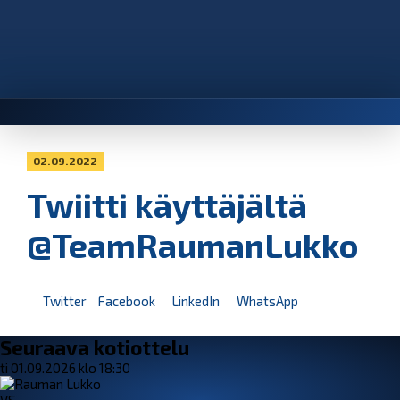
02.09.2022
Twiitti käyttäjältä
@TeamRaumanLukko
Twitter
Facebook
LinkedIn
WhatsApp
Seuraava kotiottelu
ti 01.09.2026 klo 18:30