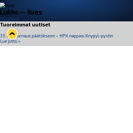
VS
Lukko — Ilves
Osta liput
Tuoreimmat uutiset
33. Pitsiturnaus päätökseen – HPK nappasi Knypyl-pystin
Lue juttu »
Otteluliput juhlakaudelle 26–27 nyt myynnissä!
Lue juttu »
Kiekko-Espoo voittaa historian ensimmäisen naisten
Pitsiturnauksen
Lue juttu »
Pitsiturnauksen päiväliput on loppuunmyyty – Pitsitunnelmaan
pääset myös Marina Vistan terassilla
Lue juttu »
Lukko ja pirkanmaalainen vaatevalmistaja Nousu yhteistyöhön
Lue juttu »
Seuraa Lukkoa somessa