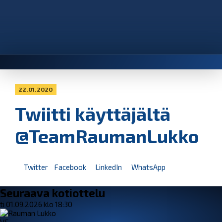
22.01.2020
Twiitti käyttäjältä
@TeamRaumanLukko
Twitter
Facebook
LinkedIn
WhatsApp
Seuraava kotiottelu
ti 01.09.2026 klo 18:30