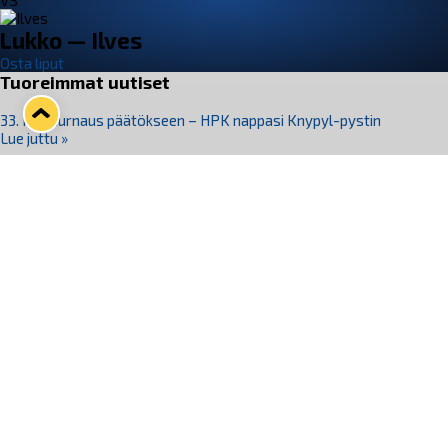
VS
Lukko — Ilves
Osta liput
Tuoreimmat uutiset
33. Pitsiturnaus päätökseen – HPK nappasi Knypyl-pystin
Lue juttu »
Otteluliput juhlakaudelle 26–27 nyt myynnissä!
Lue juttu »
Kiekko-Espoo voittaa historian ensimmäisen naisten
Pitsiturnauksen
Lue juttu »
Pitsiturnauksen päiväliput on loppuunmyyty – Pitsitunnelmaan
pääset myös Marina Vistan terassilla
Lue juttu »
Lukko ja pirkanmaalainen vaatevalmistaja Nousu yhteistyöhön
Lue juttu »
Seuraa Lukkoa somessa