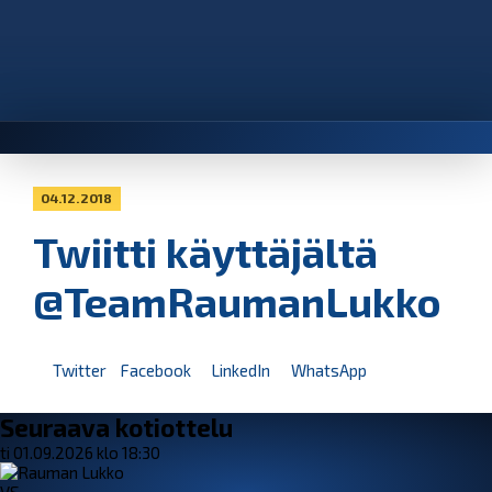
04.12.2018
Twiitti käyttäjältä
@TeamRaumanLukko
Twitter
Facebook
LinkedIn
WhatsApp
Seuraava kotiottelu
ti 01.09.2026 klo 18:30