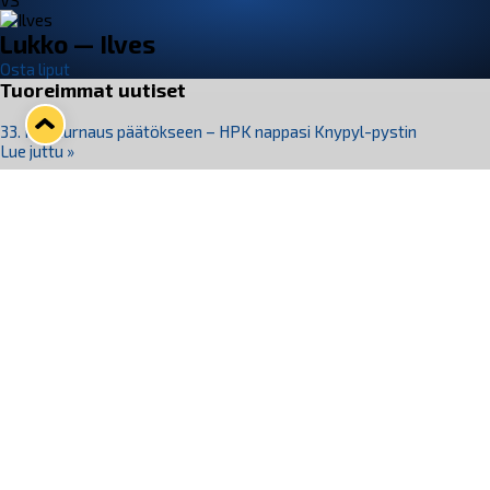
VS
Lukko — Ilves
Osta liput
Tuoreimmat uutiset
33. Pitsiturnaus päätökseen – HPK nappasi Knypyl-pystin
Lue juttu »
Otteluliput juhlakaudelle 26–27 nyt myynnissä!
Lue juttu »
Kiekko-Espoo voittaa historian ensimmäisen naisten
Pitsiturnauksen
Lue juttu »
Pitsiturnauksen päiväliput on loppuunmyyty – Pitsitunnelmaan
pääset myös Marina Vistan terassilla
Lue juttu »
Lukko ja pirkanmaalainen vaatevalmistaja Nousu yhteistyöhön
Lue juttu »
Seuraa Lukkoa somessa