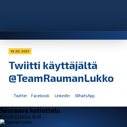
19.03.2021
Twiitti käyttäjältä
@TeamRaumanLukko
Twitter
Facebook
LinkedIn
WhatsApp
Seuraava kotiottelu
ti 01.09.2026 klo 18:30