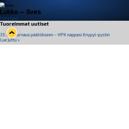
VS
Lukko — Ilves
Osta liput
Tuoreimmat uutiset
33. Pitsiturnaus päätökseen – HPK nappasi Knypyl-pystin
Lue juttu »
Otteluliput juhlakaudelle 26–27 nyt myynnissä!
Lue juttu »
Kiekko-Espoo voittaa historian ensimmäisen naisten
Pitsiturnauksen
Lue juttu »
Pitsiturnauksen päiväliput on loppuunmyyty – Pitsitunnelmaan
pääset myös Marina Vistan terassilla
Lue juttu »
Lukko ja pirkanmaalainen vaatevalmistaja Nousu yhteistyöhön
Lue juttu »
Seuraa Lukkoa somessa