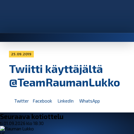
25.09.2019
Twiitti käyttäjältä
@TeamRaumanLukko
Twitter
Facebook
LinkedIn
WhatsApp
Seuraava kotiottelu
ti 01.09.2026 klo 18:30