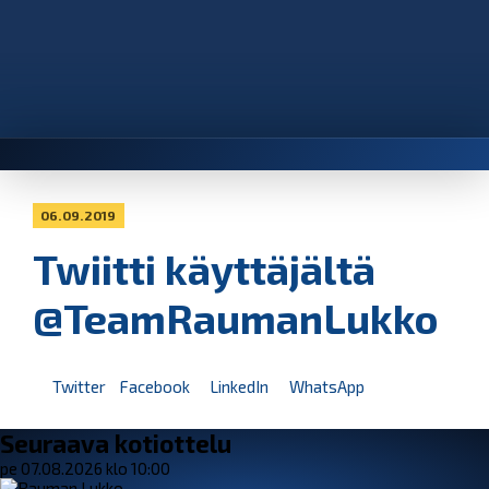
06.09.2019
Twiitti käyttäjältä
@TeamRaumanLukko
Twitter
Facebook
LinkedIn
WhatsApp
Seuraava kotiottelu
pe 07.08.2026 klo 10:00