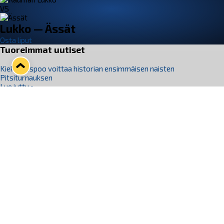
VS
Lukko — Ässät
Osta liput
Tuoreimmat uutiset
Kiekko-Espoo voittaa historian ensimmäisen naisten
Pitsiturnauksen
Lue juttu »
Pitsiturnauksen päiväliput on loppuunmyyty – Pitsitunnelmaan
pääset myös Marina Vistan terassilla
Lue juttu »
Lukko ja pirkanmaalainen vaatevalmistaja Nousu yhteistyöhön
Lue juttu »
Aapo Vanninen Nuorten Leijonien mukana
Lue juttu »
Rauman Lukko Oy on ostanut Marina Vista Oy:n liiketoiminnan
Raumalta
Lue juttu »