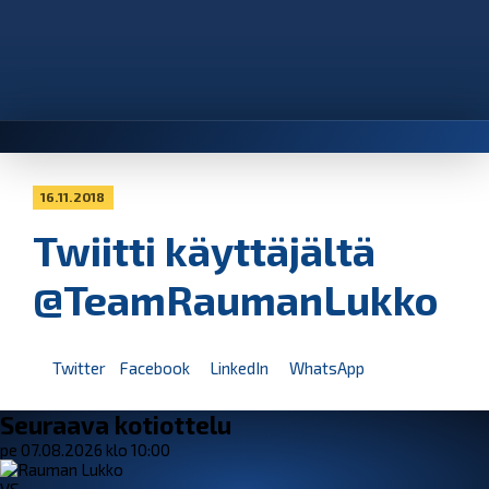
16.11.2018
Twiitti käyttäjältä
@TeamRaumanLukko
Twitter
Facebook
LinkedIn
WhatsApp
Seuraava kotiottelu
pe 07.08.2026 klo 10:00