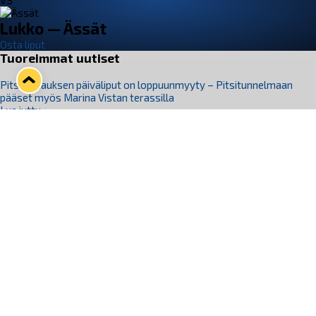
VS
Lukko — Ässät
Osta liput
Tuoreimmat uutiset
Pitsiturnauksen päiväliput on loppuunmyyty – Pitsitunnelmaan
pääset myös Marina Vistan terassilla
Lue juttu »
Lukko ja pirkanmaalainen vaatevalmistaja Nousu yhteistyöhön
Lue juttu »
Aapo Vanninen Nuorten Leijonien mukana
Lue juttu »
Rauman Lukko Oy on ostanut Marina Vista Oy:n liiketoiminnan
Raumalta
Lue juttu »
Varausviikonloppu oli kiireinen Jakub Florisille
Lue juttu »
Seuraa Lukkoa somessa