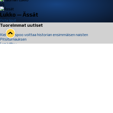
VS
Lukko — Ässät
Osta liput
Tuoreimmat uutiset
Kiekko-Espoo voittaa historian ensimmäisen naisten
Pitsiturnauksen
Lue juttu »
Pitsiturnauksen päiväliput on loppuunmyyty – Pitsitunnelmaan
pääset myös Marina Vistan terassilla
Lue juttu »
Lukko ja pirkanmaalainen vaatevalmistaja Nousu yhteistyöhön
Lue juttu »
Aapo Vanninen Nuorten Leijonien mukana
Lue juttu »
Rauman Lukko Oy on ostanut Marina Vista Oy:n liiketoiminnan
Raumalta
Lue juttu »