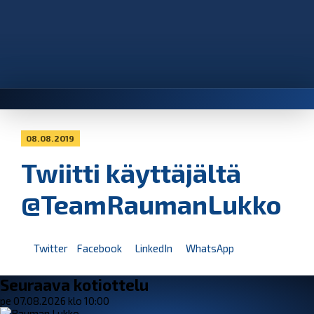
08.08.2019
Twiitti käyttäjältä
@TeamRaumanLukko
Twitter
Facebook
LinkedIn
WhatsApp
Seuraava kotiottelu
pe 07.08.2026 klo 10:00