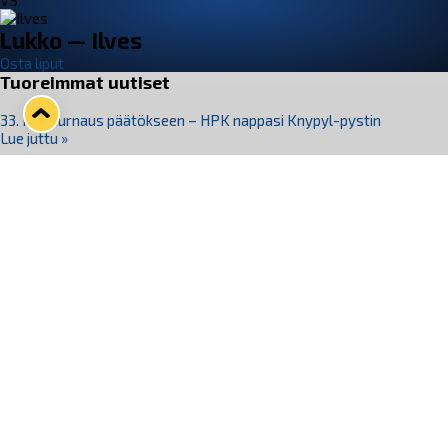
VS
Lukko — Ilves
Osta liput
Tuoreimmat uutiset
33. Pitsiturnaus päätökseen – HPK nappasi Knypyl-pystin
Lue juttu »
Otteluliput juhlakaudelle 26–27 nyt myynnissä!
Lue juttu »
Kiekko-Espoo voittaa historian ensimmäisen naisten
Pitsiturnauksen
Lue juttu »
Pitsiturnauksen päiväliput on loppuunmyyty – Pitsitunnelmaan
pääset myös Marina Vistan terassilla
Lue juttu »
Lukko ja pirkanmaalainen vaatevalmistaja Nousu yhteistyöhön
Lue juttu »
Seuraa Lukkoa somessa