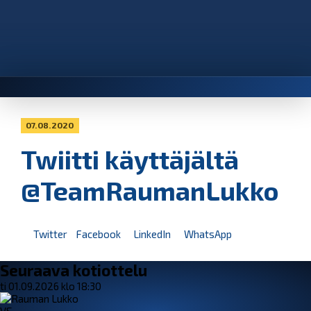
07.08.2020
Twiitti käyttäjältä
@TeamRaumanLukko
Twitter
Facebook
LinkedIn
WhatsApp
Seuraava kotiottelu
ti 01.09.2026 klo 18:30