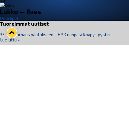
VS
Lukko — Ilves
Osta liput
Tuoreimmat uutiset
33. Pitsiturnaus päätökseen – HPK nappasi Knypyl-pystin
Lue juttu »
Otteluliput juhlakaudelle 26–27 nyt myynnissä!
Lue juttu »
Kiekko-Espoo voittaa historian ensimmäisen naisten
Pitsiturnauksen
Lue juttu »
Pitsiturnauksen päiväliput on loppuunmyyty – Pitsitunnelmaan
pääset myös Marina Vistan terassilla
Lue juttu »
Lukko ja pirkanmaalainen vaatevalmistaja Nousu yhteistyöhön
Lue juttu »
Seuraa Lukkoa somessa