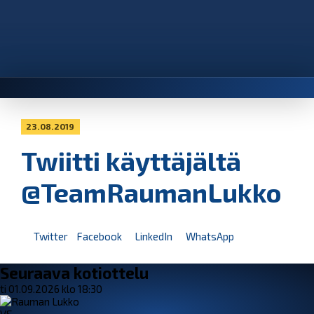
23.08.2019
Twiitti käyttäjältä
@TeamRaumanLukko
Twitter
Facebook
LinkedIn
WhatsApp
Seuraava kotiottelu
ti 01.09.2026 klo 18:30