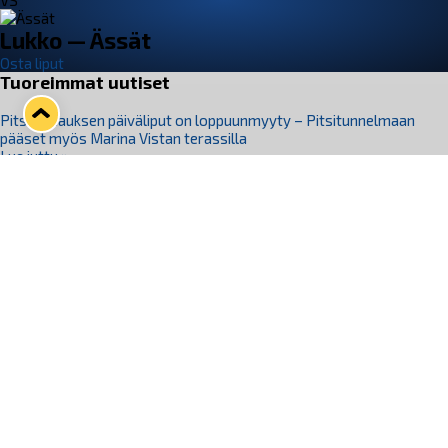
VS
Lukko — Ässät
Osta liput
Tuoreimmat uutiset
Pitsiturnauksen päiväliput on loppuunmyyty – Pitsitunnelmaan
pääset myös Marina Vistan terassilla
Lue juttu »
Lukko ja pirkanmaalainen vaatevalmistaja Nousu yhteistyöhön
Lue juttu »
Aapo Vanninen Nuorten Leijonien mukana
Lue juttu »
Rauman Lukko Oy on ostanut Marina Vista Oy:n liiketoiminnan
Raumalta
Lue juttu »
Varausviikonloppu oli kiireinen Jakub Florisille
Lue juttu »
Seuraa Lukkoa somessa