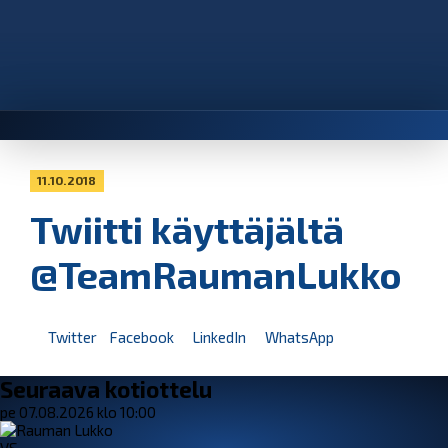
11.10.2018
Twiitti käyttäjältä
@TeamRaumanLukko
Twitter
Facebook
LinkedIn
WhatsApp
Seuraava kotiottelu
pe 07.08.2026 klo 10:00